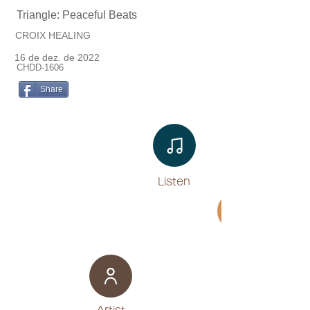
Triangle: Peaceful Beats
CROIX HEALING
16 de dez. de 2022
CHDD-1606
Share
Listen​
Movie