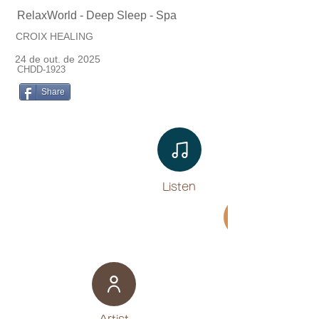
RelaxWorld - Deep Sleep - Spa
CROIX HEALING
24 de out. de 2025
CHDD-1923
Share
Listen​
Movie