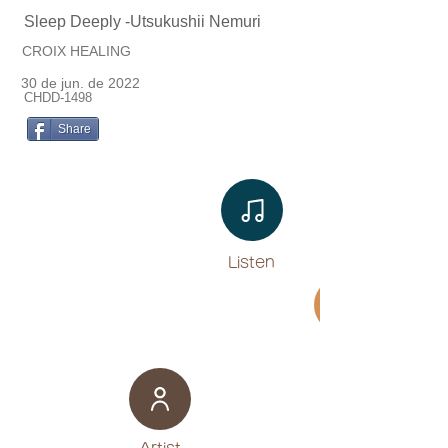
Sleep Deeply -Utsukushii Nemuri
CROIX HEALING
30 de jun. de 2022
CHDD-1498
Share
Listen​
Movie