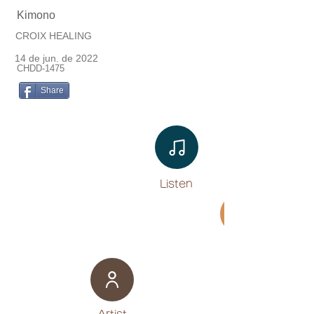
Kimono
CROIX HEALING
14 de jun. de 2022
CHDD-1475
Share
Listen​
Movie