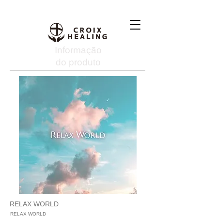
Informação
do produto
RELAX WORLD
RELAX WORLD