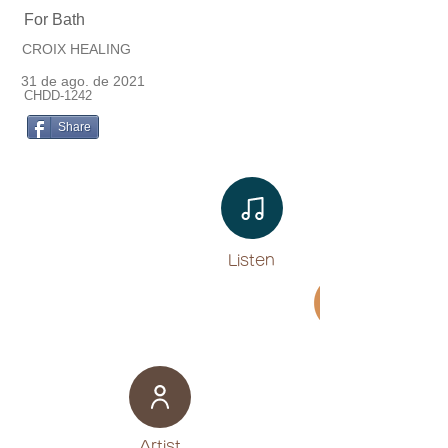
For Bath
CROIX HEALING
31 de ago. de 2021
CHDD-1242
Share
Listen​
Movie
​Artist