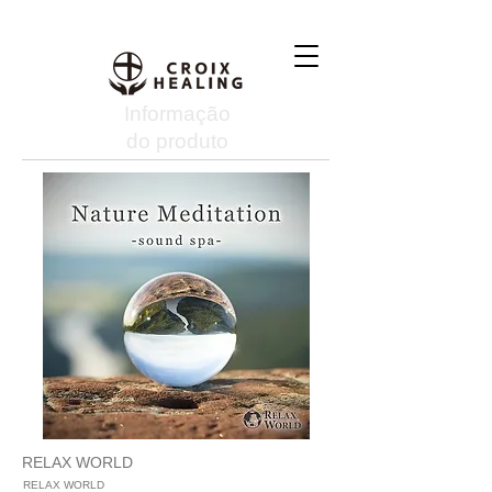
Informação
do produto
RELAX WORLD
RELAX WORLD