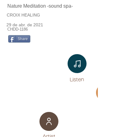
Nature Meditation -sound spa-
CROIX HEALING
29 de abr. de 2021
CHDD-1186
Share
Listen​
Movie
​Artist