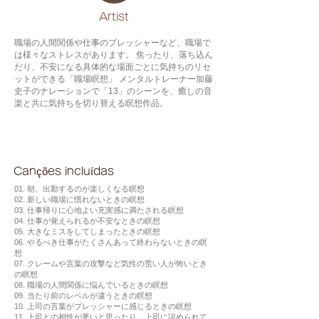
​Artist
職場の人間関係や仕事のプレッシャーなど、職場で
は様々なストレスがあります。 焦ったり、落ち込ん
だり、不安になる具体的な場面ごとに気持ちのリセ
ットができる「職場瞑想」 メンタルトレーナー加藤
史子のナレーションで「13」のシーンを、癒しの音
楽と共に気持ちを切り替える瞑想作品。
Canções incluídas
01. 朝、出勤するのが楽しくなる瞑想
02. 新しい職場に慣れないときの瞑想
03. 仕事帰りに心地よい充実感に満たされる瞑想
04. 仕事が覚えられるか不安なときの瞑想
05. 大きなミスをしてしまったときの瞑想
06. やるべき仕事がたくさんあって終わらないときの瞑
想
07. クレームや言葉の攻撃など気性の荒い人が怖いとき
の瞑想
08. 職場の人間関係に悩んでいるときの瞑想
09. 当たり前のレベルが違うときの瞑想
10. 上司の言葉がプレッシャーに感じるときの瞑想
11. 上司との相性が悪いと思ったり、上司に認められて