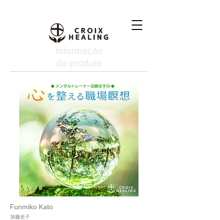
Informação
do produto
Funmiko Kato
加藤史子