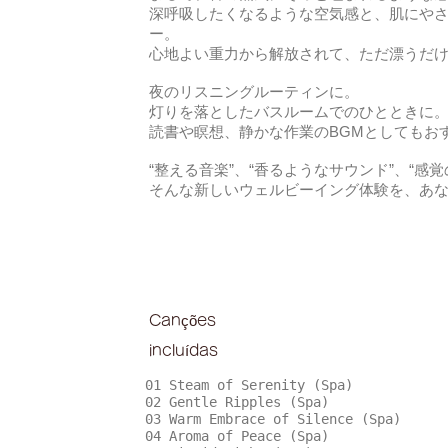
深呼吸したくなるような空気感と、肌にや
ー。
心地よい重力から解放されて、ただ漂うだ
夜のリスニングルーティンに。
灯りを落としたバスルームでのひとときに
読書や瞑想、静かな作業のBGMとしてもお
“整える音楽”、“香るようなサウンド”、“感覚
そんな新しいウェルビーイング体験を、あ
Canções
incluídas
01 Steam of Serenity (Spa)
02 Gentle Ripples (Spa)
03 Warm Embrace of Silence (Spa)
04 Aroma of Peace (Spa)