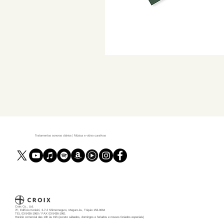
Tratamentos sonoros diários | Música e vídeo curativos
Croix Co., Ltd.
7F, Edifício Konishi, 3-7-2 Shimomeguro, Meguro-ku, Tóquio 153-0064
TEL 03-5436-1960 / FAX 03-5436-1961
Horário comercial das 10h às 19h (exceto sábados, domingos e feriados e nossos feriados especiais)