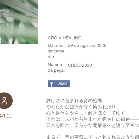
CROIX HEALING
Data de
29 de ago. de 2025
lançame
nto:
Número
CHDD-1890
da peça:
Share
静けさに包まれる音の抱擁。
やわらかな旋律が深く染みわたり、
心と身体をやさしく解きほぐしてゆく。
Artist
それは、スパから生まれた癒やしの旅路—
日常を離れ、安らかな開放感へと誘う至福
まるで、音の蒸気にそっと包まれるような