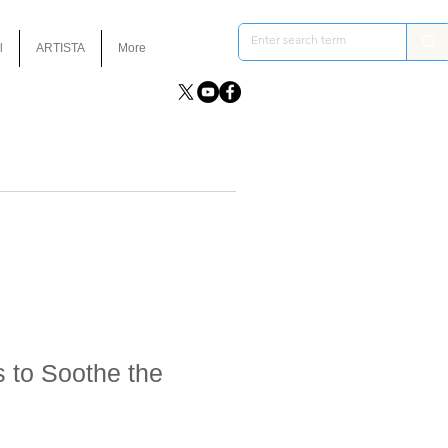
l
ARTISTA
More
 to Soothe the