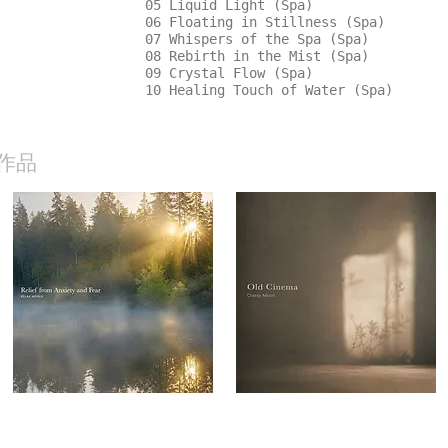
05 Liquid Light (Spa)
06 Floating in Stillness (Spa)
07 Whispers of the Spa (Spa)
08 Rebirth in the Mist (Spa)
09 Crystal Flow (Spa)
10 Healing Touch of Water (Spa)
作品