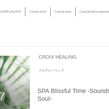
ESPECIALISTA
Coluna sono
Coluna sono
Característica especia
CROIX HEALING
クロアヒーリング
SPA Blissful Time -Sounds
Soul-