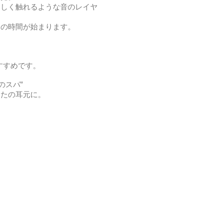
さしく触れるような音のレイヤ
けの時間が始まります。
。
すすめです。
のスパ”
なたの耳元に。