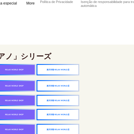
Política de Privacidade
Isenção de responsabilidade para t
ca especial
More
automática
アノ」シリーズ
楽天市場 RELAX WORLD店
RELAX WORLD SHOP
楽天市場 RELAX WORLD店
RELAX WORLD SHOP
楽天市場 RELAX WORLD店
RELAX WORLD SHOP
楽天市場 RELAX WORLD店
RELAX WORLD SHOP
楽天市場 RELAX WORLD店
RELAX WORLD SHOP