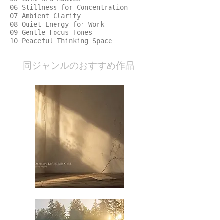
06 Stillness for Concentration
07 Ambient Clarity
08 Quiet Energy for Work
09 Gentle Focus Tones
10 Peaceful Thinking Space
​同ジャンルのおすすめ作品