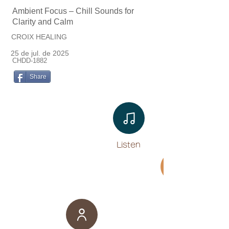
Ambient Focus – Chill Sounds for
Clarity and Calm
CROIX HEALING
25 de jul. de 2025
CHDD-1882
Share
Listen​
Movie