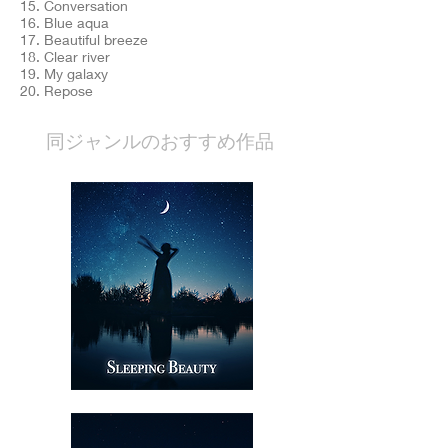
15. Conversation
16. Blue aqua
17. Beautiful breeze
18. Clear river
19. My galaxy
20. Repose
​同ジャンルのおすすめ作品